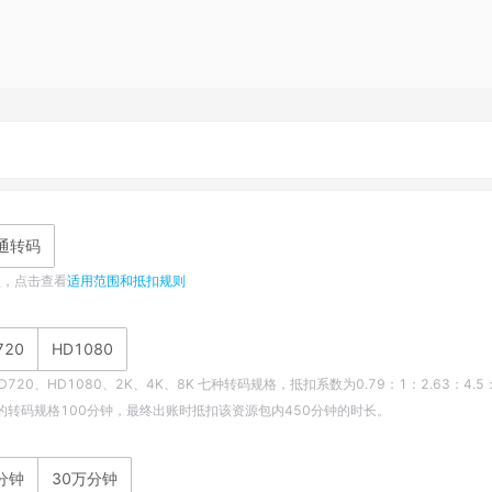
普通转码
项，点击查看
适用范围和抵扣规则
720
HD1080
D720、HD1080、2K、4K、8K 七种转码规格，抵扣系数为0.79：1：2.63：4.5：
1080的转码规格100分钟，最终出账时抵扣该资源包内450分钟的时长。
分钟
30万分钟