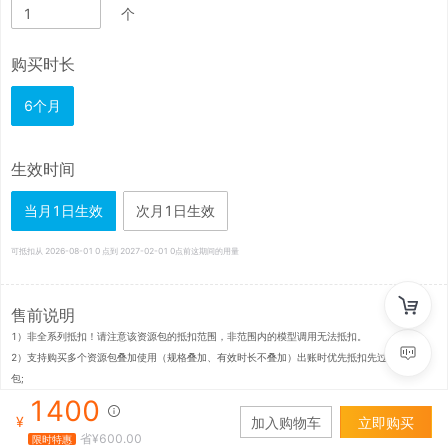
个
购买时长
6个月
生效时间
当月1日生效
次月1日生效
可抵扣从
2026-08-01
0 点到
2027-02-01
0点前这期间的用量
售前说明
1）非全系列抵扣！请注意该资源包的抵扣范围，非范围内的模型调用无法抵扣。

2）支持购买多个资源包叠加使用（规格叠加、有效时长不叠加）出账时优先抵扣先过期的资源
包;

3）资源包使用后或过期后剩余量不支持退款。

1400
¥
加入购物车
立即购买
4）资源包可抵扣的模范围会动态调整。
省¥
600.00
限时特惠