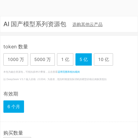
AI 国产模型系列资源包
选购其他云产品
token 数量
1000 万
5000 万
1 亿
5 亿
10 亿
本包为融合资源包，可抵扣多种计费项，点击查看
适用范围和抵扣规则
以 DeepSeek V3.1 输入价格（0.004）为基准，抵扣时根据实际消耗的模型价格比例换算抵扣
有效期
6 个月
购买数量