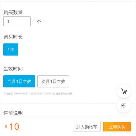
购买数量
个
购买时长
1年
生效时间
当月1日生效
次月1日生效
可抵扣从
2026-08-01
0 点到
2027-08-01
0点前这期间的用量
售前说明
1）已购买但从未使用且包未过期的情况下可以工单联系进行退款，其他情况下不能退款；

10
¥
加入购物车
立即购买
2）支持购买多个资源包叠加使用，有效期不叠加，优先抵扣先过期的资源包；