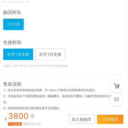
购买时长
12个月
生效时间
当月1日生效
次月1日生效
可抵扣从
2026-08-01
0 点到
2027-08-01
0点前这期间的用量
售前说明
1）请注意该资源包的抵扣范围，非 Token 计费单位的模型调用无法抵扣。

2）支持购买多个资源包叠加使用（规格叠加、有效时长不叠加）出账时优先抵扣先过期的资源
包;

3）资源包使用后或过期后剩余量不支持退款。

3800
4）资源包可抵扣的模范围会动态调整。
¥
加入购物车
立即购买
省¥
200.00
产品特惠