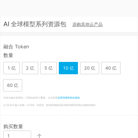
AI 全球模型系列资源包
选购其他云产品
融合 Token
数量
1 亿
2 亿
5 亿
10 亿
20 亿
40 亿
60 亿
本包为融合资源包，可抵扣多种计费项，点击查看
适用范围和抵扣规则
以 GLM 5 输入价格（0.004）为基准，抵扣时根据实际消耗的模型价格比例换算抵扣
购买数量
个