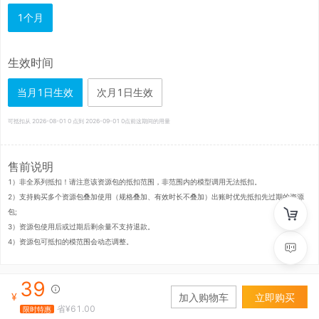
1个月
生效时间
当月1日生效
次月1日生效
可抵扣从
2026-08-01
0 点到
2026-09-01
0点前这期间的用量
售前说明
1）非全系列抵扣！请注意该资源包的抵扣范围，非范围内的模型调用无法抵扣。

2）支持购买多个资源包叠加使用（规格叠加、有效时长不叠加）出账时优先抵扣先过期的资源
包;

3）资源包使用后或过期后剩余量不支持退款。

4）资源包可抵扣的模范围会动态调整。
39
¥
加入购物车
立即购买
省¥
61.00
限时特惠