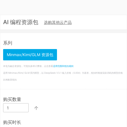
AI 编程资源包
选购其他云产品
系列
Minmax/Kimi/GLM 资源包
本包为融合资源包，可抵扣多种计费项，点击查看
适用范围和抵扣规则
适用 Minimax/Kimi/ GLM 系列模型，以 DeepSeek V3.1 输入价格（0.004）为基准，抵扣时根据实际消耗的模型价格
比例换算抵扣
购买数量
个
购买时长