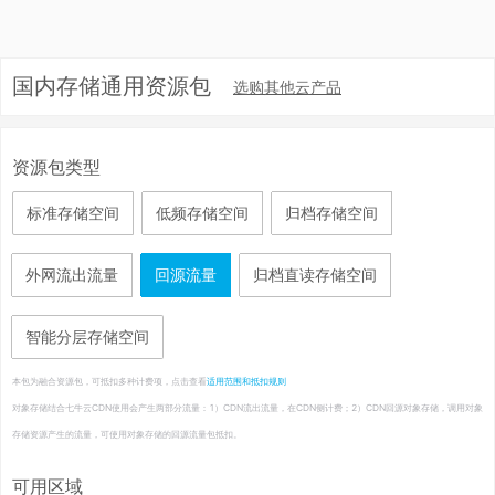
国内存储通用资源包
选购其他云产品
资源包类型
标准存储空间
低频存储空间
归档存储空间
外网流出流量
回源流量
归档直读存储空间
智能分层存储空间
本包为融合资源包，可抵扣多种计费项，点击查看
适用范围和抵扣规则
对象存储结合七牛云CDN使用会产生两部分流量：1）CDN流出流量，在CDN侧计费；2）CDN回源对象存储，调用对象
存储资源产生的流量，可使用对象存储的回源流量包抵扣。
可用区域